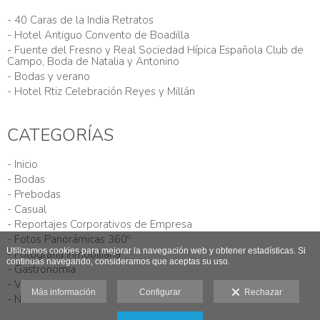
- 40 Caras de la India Retratos
- Hotel Antiguo Convento de Boadilla
- Fuente del Fresno y Real Sociedad Hípica Española Club de
Campo, Boda de Natalia y Antonino
- Bodas y verano
- Hotel Rtiz Celebración Reyes y Millán
CATEGORÍAS
- Inicio
- Bodas
- Prebodas
- Casual
- Reportajes Corporativos de Empresa
- Fotos Panorámicas 360º
Utilizamos cookies para mejorar la navegación web y obtener estadísticas. Si
- Fotografía Inmobiliaria
continuas navegando, consideramos que aceptas su uso.
- Gastronomía
- Viajes
Más información
Configurar
Rechazar
- Noticias