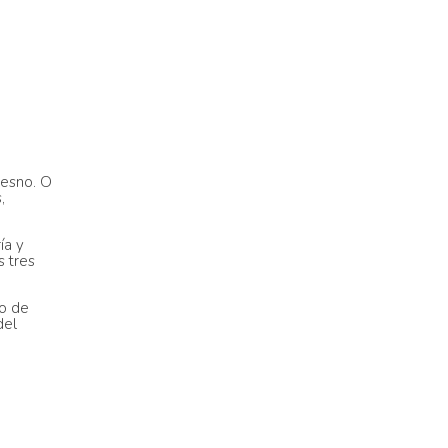
resno. O
,
ía y
s tres
io de
del