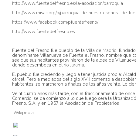
http://www.fuentedelfresno.es/la-asociacion/parroquia
http://www.misas.org/p/parroquia-de-nuestra-senora-de-fue
https://www.facebook.com/pfuentefresno/
http://www.fuentedelfresno.es
Fuente del Fresno fue pueblo de la
Villa de Madrid
, fundado
denominarse Villanueva de Fuente el Fresno, nombre que co
sea que sus habitantes provinieron de la aldea de Villanuev
donde desemboca en el
río Jarama
.
El pueblo fue creciendo y llegó a tener justicia propia: Alc
cárcel. Pero a mediados del siglo XVIII comenzó a despoblar
habitantes, se marcharon a finales de los años veinte. Lo c
Veinticuatro años más tarde, con el fraccionamiento de once 
Comercio, se da comienzo a lo que luego será la Urbanizaci
Fresno, S.A. y en 1957 la Asociación de Propietarios
Wikipedia