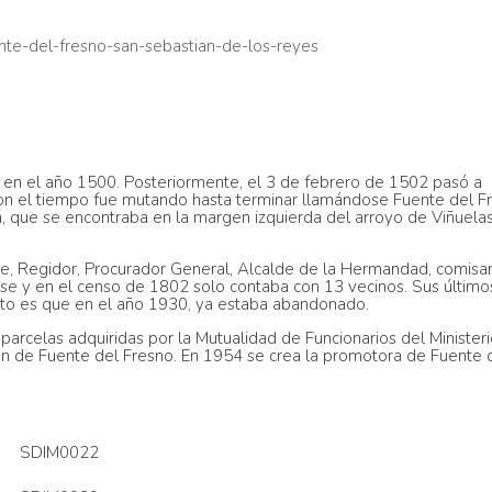
nte-del-fresno-san-sebastian-de-los-reyes
 en el año 1500. Posteriormente, el 3 de febrero de 1502 pasó a
n el tiempo fue mutando hasta terminar llamándose Fuente del F
a, que se encontraba en la margen izquierda del arroyo de Viñuelas
alde, Regidor, Procurador General, Alcalde de la Hermandad, comisar
se y en el censo de 1802 solo contaba con 13 vecinos. Sus último
ierto es que en el año 1930, ya estaba abandonado.
parcelas adquiridas por la Mutualidad de Funcionarios del Minister
ón de Fuente del Fresno. En 1954 se crea la promotora de Fuente 