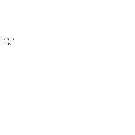
4 en la
os muy